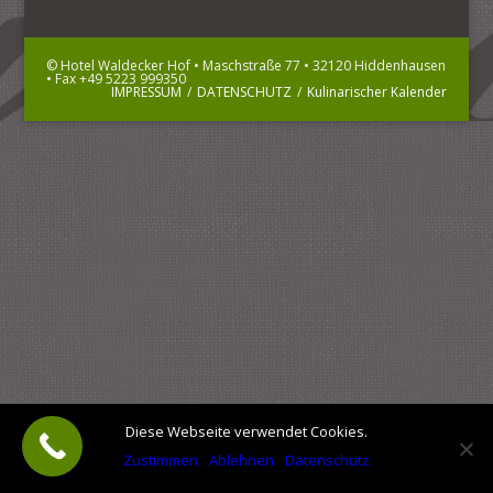
© Hotel Waldecker Hof • Maschstraße 77 • 32120 Hiddenhausen
• Fax +49 5223 999350
IMPRESSUM
/
DATENSCHUTZ
/
Kulinarischer Kalender
Diese Webseite verwendet Cookies.
Zustimmen
Ablehnen
Datenschutz